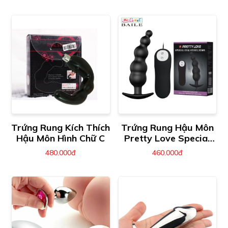
Trứng Rung Kích Thích
Trứng Rung Hậu Môn
Hậu Môn Hình Chữ C
Pretty Love Special
Anal Stimulation
480.000đ
460.000đ