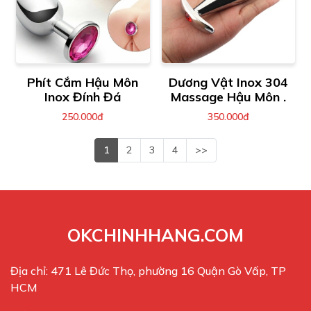
Phít Cắm Hậu Môn
Dương Vật Inox 304
Inox Đính Đá
Massage Hậu Môn .
250.000đ
350.000đ
1
2
3
4
>>
OKCHINHHANG.COM
Địa chỉ: 471 Lê Đức Thọ, phường 16 Quận Gò Vấp, TP
HCM