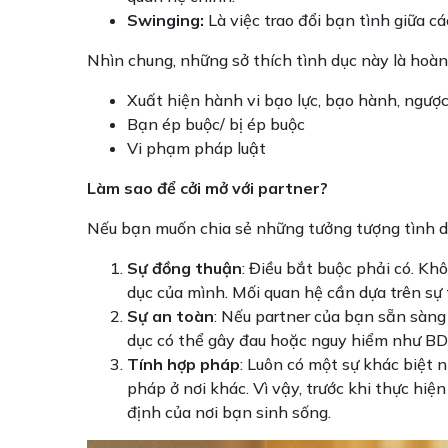
Swinging:
Là việc trao đổi bạn tình giữa c
Nhìn chung, những sở thích tình dục này là hoàn
Xuất hiện hành vi bạo lực, bạo hành, ngược
Bạn ép buộc/ bị ép buộc
Vi phạm pháp luật
Làm sao để cởi mở với partner?
Nếu bạn muốn chia sẻ những tưởng tượng tình dục
Sự đồng thuận
: Điều bắt buộc phải có. K
dục của mình. Mối quan hệ cần dựa trên sự t
Sự an toàn
: Nếu partner của bạn sẵn sàng
dục có thể gây đau hoặc nguy hiểm như BDS
Tính hợp pháp
: Luôn có một sự khác biệt 
pháp ở nơi khác. Vì vậy, trước khi thực hi
định của nơi bạn sinh sống.