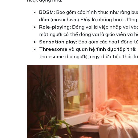
BDSM:
Bao gồm các hình thức như ràng buộc 
dâm (masochism). Đây là những hoạt động l
Role-playing:
Đóng vai là việc nhập vai và
một người có thể đóng vai là giáo viên và họ
Sensation play:
Bao gồm các hoạt động tăn
Threesome và quan hệ tình dục tập thể:
threesome (ba người), orgy (bữa tiệc thác 