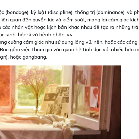
(bondage), kỷ luật (discipline), thống trị (dominance), và p
iên quan đến quyền lực và kiểm soát, mang lại cảm giác kích
o các nhân vật hoặc kịch bản khác nhau để tạo ra những trải 
c sinh, bác sĩ và bệnh nhân, v.v.
g cường cảm giác như sử dụng lông vũ, nến, hoặc các công cụ
Bao gồm việc tham gia vào quan hệ tình dục với nhiều hơn mộ
loạn), hoặc gangbang.