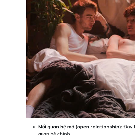
Mối quan hệ mở (open relationship):
Đây l
quan hệ chính.