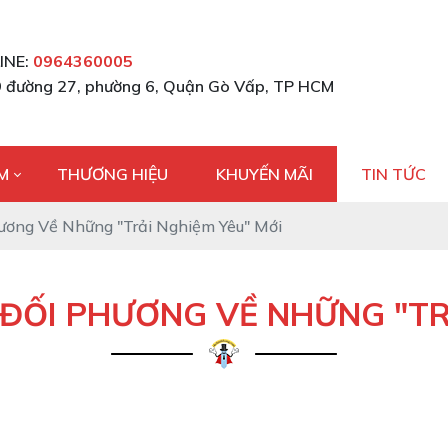
INE:
0964360005
 đường 27, phường 6, Quận Gò Vấp, TP HCM
M
THƯƠNG HIỆU
KHUYẾN MÃI
TIN TỨC
ương Về Những "Trải Nghiệm Yêu" Mới
ĐỐI PHƯƠNG VỀ NHỮNG "TR