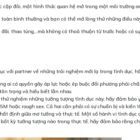
ác cặp đôi, một hình thức quan hệ mở trong một môi trường a
 toàn bình thường và bạn có thể mở lòng thử những điều này
 đãi, thao túng,...mà không có thoả thuận từ trước hoặc có s
 với partner về những trải nghiệm mới lạ trong tình dục, hãy
hông ai có quyền gây áp lực hoặc ép buộc đối phương phải 
ôn trọng và hiểu biết lẫn nhau.
 thử nghiệm những tưởng tượng tình dục này, hãy đảm bảo yếu
M hoặc rough sex. Cả hai cần phải có sự chuẩn bị và kiến t
nhất định giữa mơ tưởng và thực tế. Một số hành vi tình dụ
ện bất kỳ tưởng tượng nào trong thực tế, hãy đảm bảo rằng 