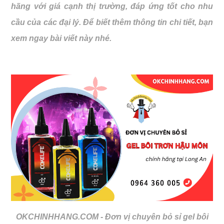
hãng với giá cạnh thị trường, đáp ứng tốt cho nhu
cầu của các đại lý. Để biết thêm thông tin chi tiết, bạn
xem ngay bài viết này nhé.
OKCHINHHANG.COM - Đơn vị chuyên bỏ sỉ gel bôi