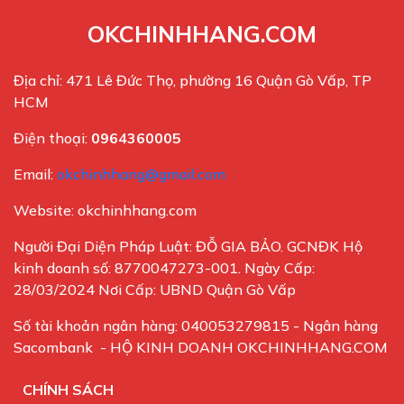
OKCHINHHANG.COM
Địa chỉ: 471 Lê Đức Thọ, phường 16 Quận Gò Vấp, TP
HCM
Điện thoại:
0964360005
Email:
okchinhhang@gmail.com
Website: okchinhhang.com
Người Đại Diện Pháp Luật: ĐỖ GIA BẢO. GCNĐK Hộ
kinh doanh số: 8770047273-001. Ngày Cấp:
28/03/2024 Nơi Cấp: UBND Quận Gò Vấp
Số tài khoản ngân hàng: 040053279815 - Ngân hàng
Sacombank - HỘ KINH DOANH OKCHINHHANG.COM
CHÍNH SÁCH