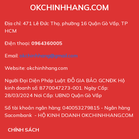
OKCHINHHANG.COM
Địa chỉ: 471 Lê Đức Thọ, phường 16 Quận Gò Vấp, TP
HCM
Điện thoại:
0964360005
Email:
okchinhhang@gmail.com
Website: okchinhhang.com
Người Đại Diện Pháp Luật: ĐỖ GIA BẢO. GCNĐK Hộ
kinh doanh số: 8770047273-001. Ngày Cấp:
28/03/2024 Nơi Cấp: UBND Quận Gò Vấp
Số tài khoản ngân hàng: 040053279815 - Ngân hàng
Sacombank - HỘ KINH DOANH OKCHINHHANG.COM
CHÍNH SÁCH