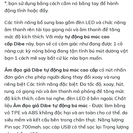
°, bạn sử dụng bằng cách cầm nó bằng tay để hành
động tĩnh hoặc đẩy.
Các tính năng bổ sung bao gồm đèn LED và chức năng
âm thanh rên tái tạo giọng nói và âm thanh để tăng
mức độ kích thích. Với máy
tự động bú múc cao
cấp Dibe
này, bạn sẽ có cảm giác như đang được 1 cô
nàng cực kỳ nóng bỏng đang tận tình bú mút dương vật
bạn 1 cách mê say bất cứ lúc nào bạn muốn.
Âm đạo giả Dibe tự động bú múc cao cấp
có nút nhấn
đơn giản cho phép người dùng thay đổi xoay và rung
riêng biệt Các tính năng đặc biệt: Đa tốc độ, xoay, hút,
rung, có giọng nói và âm thanh mô phỏng để tăng mức
độ kích thích, cắm tai nghe, đèn LED ở bên ngoài, Chất
liệu
Âm đạo giả Dibe tự động bú múc
- Được làm bằng
vỏ TPE và ABS không độc hại và an toàn cho cơ thể, da
siêu mềm và kết cấu bên trong chân thực. Năng lượng:
Pin sạc 700mah, sạc cáp USB có thể sạc lại Trọng lượng