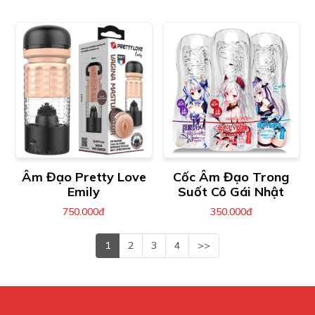
Âm Đạo Pretty Love
Cốc Âm Đạo Trong
Emily
Suốt Cô Gái Nhật
750.000đ
350.000đ
1
2
3
4
>>