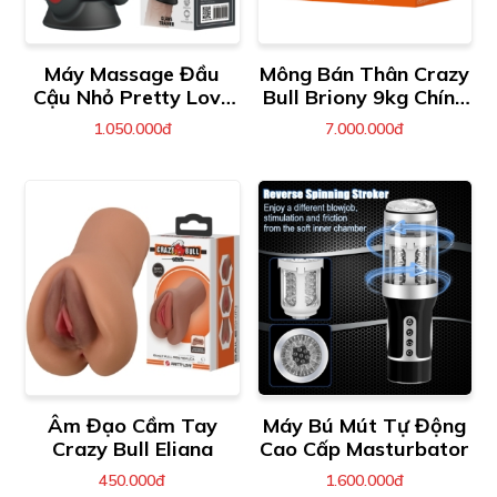
Máy Massage Đầu
Mông Bán Thân Crazy
Cậu Nhỏ Pretty Love
Bull Briony 9kg Chính
Wyatt
Hãng
1.050.000đ
7.000.000đ
Âm Đạo Cầm Tay
Máy Bú Mút Tự Động
Crazy Bull Eliana
Cao Cấp Masturbator
450.000đ
1.600.000đ