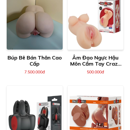
Búp Bê Bán Thân Cao
Âm Đạo Ngực Hậu
Cấp
Môn Cầm Tay Crazy
Bull Hannah
7.500.000đ
500.000đ