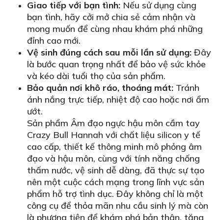
Giao tiếp với bạn tình:
Nếu sử dụng cùng
bạn tình, hãy cởi mở chia sẻ cảm nhận và
mong muốn để cùng nhau khám phá những
đỉnh cao mới.
Vệ sinh đúng cách sau mỗi lần sử dụng:
Đây
là bước quan trọng nhất để bảo vệ sức khỏe
và kéo dài tuổi thọ của sản phẩm.
Bảo quản nơi khô ráo, thoáng mát:
Tránh
ánh nắng trực tiếp, nhiệt độ cao hoặc nơi ẩm
ướt.
Sản phẩm Âm đạo ngực hậu môn cầm tay
Crazy Bull Hannah với chất liệu silicon y tế
cao cấp, thiết kế thông minh mô phỏng âm
đạo và hậu môn, cùng với tính năng chống
thấm nước, vệ sinh dễ dàng, đã thực sự tạo
nên một cuộc cách mạng trong lĩnh vực sản
phẩm hỗ trợ tình dục. Đây không chỉ là một
công cụ để thỏa mãn nhu cầu sinh lý mà còn
là phương tiện để khám phá bản thân, tăng