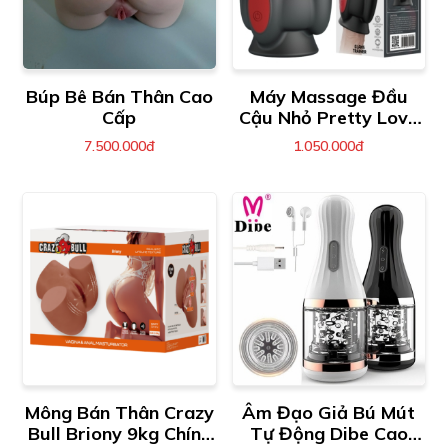
Búp Bê Bán Thân Cao
Máy Massage Đầu
Cấp
Cậu Nhỏ Pretty Love
Wyatt
7.500.000đ
1.050.000đ
Mông Bán Thân Crazy
Âm Đạo Giả Bú Mút
Bull Briony 9kg Chính
Tự Động Dibe Cao