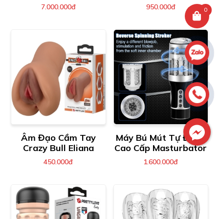
Hãng
Cấp
7.000.000đ
950.000đ
0
Âm Đạo Cầm Tay
Máy Bú Mút Tự Động
Crazy Bull Eliana
Cao Cấp Masturbator
450.000đ
1.600.000đ