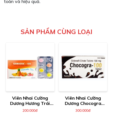
toàn và hiệu quả.
SẢN PHẨM CÙNG LOẠI
Viên Nhai Cường
Viên Nhai Cường
Dương Hương Trái
Dương Chocogra
Cây Kamagra
100mg
200.000đ
300.000đ