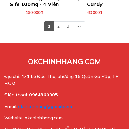
Sife 100mg - 4 Viên
Candy
190.000đ
60.000đ
1
2
3
>>
OKCHINHHANG.COM
Địa chỉ: 471 Lê Đức Thọ, phường 16 Quận Gò Vấp, TP
HCM
Điện thoại:
0964360005
Email:
okchinhhang@gmail.com
Website: okchinhhang.com