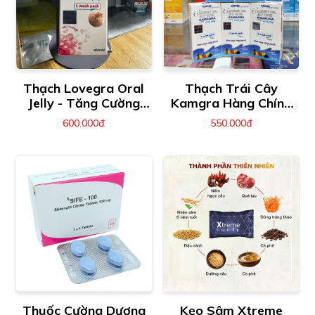
Thạch Lovegra Oral
Thạch Trái Cây
Jelly - Tăng Cường
Kamgra Hàng Chính
Sinh Lý Cho Nữ
Hãng
600.000đ
550.000đ
Thuốc Cường Dương
Kẹo Sâm Xtreme