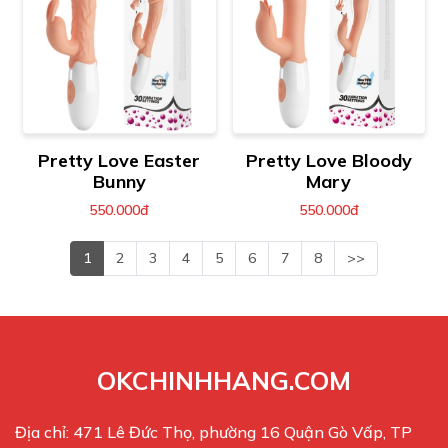
Pretty Love Easter
Pretty Love Bloody
Bunny
Mary
550.000đ
550.000đ
1
2
3
4
5
6
7
8
>>
OKCHINHHANG.COM
Địa chỉ: 471 Lê Đức Thọ, phường 16 Quận Gò Vấp, TP