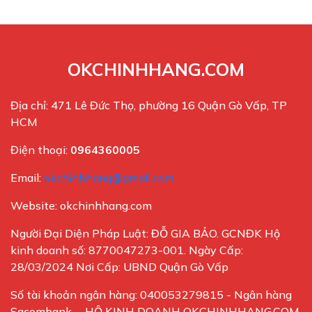
OKCHINHHANG.COM
Địa chỉ: 471 Lê Đức Thọ, phường 16 Quận Gò Vấp, TP
HCM
Điện thoại:
0964360005
Email:
okchinhhang@gmail.com
Website: okchinhhang.com
Người Đại Diện Pháp Luật: ĐỖ GIA BẢO. GCNĐK Hộ
kinh doanh số: 8770047273-001. Ngày Cấp:
28/03/2024 Nơi Cấp: UBND Quận Gò Vấp
Số tài khoản ngân hàng: 040053279815 - Ngân hàng
Sacombank - HỘ KINH DOANH OKCHINHHANG.COM