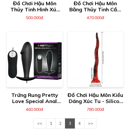
Đồ Chơi Hậu Môn
Đồ Chơi Hậu Môn
Thủy Tinh Hình Xúc
Bằng Thủy Tinh Cầm
Tu
Tay 2 Đầu
500.000đ
470.000đ
Trứng Rung Pretty
Đồ Chơi Hậu Môn Kiểu
Love Special Anal
Dáng Xúc Tu - Silicon
Stimulation
Mềm Mại
460.000đ
780.000đ
<<
1
2
3
4
>>