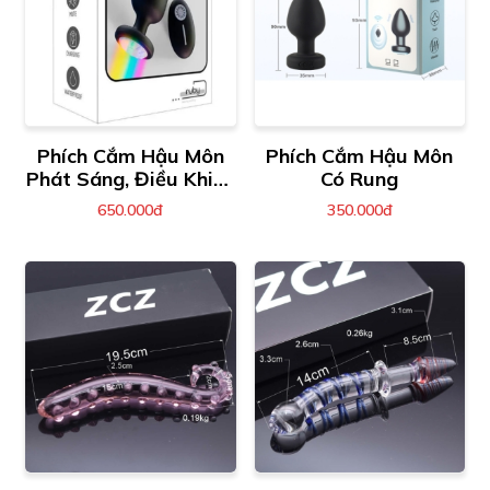
Phích Cắm Hậu Môn
Phích Cắm Hậu Môn
Phát Sáng, Điều Khiển
Có Rung
Từ Xa
650.000đ
350.000đ