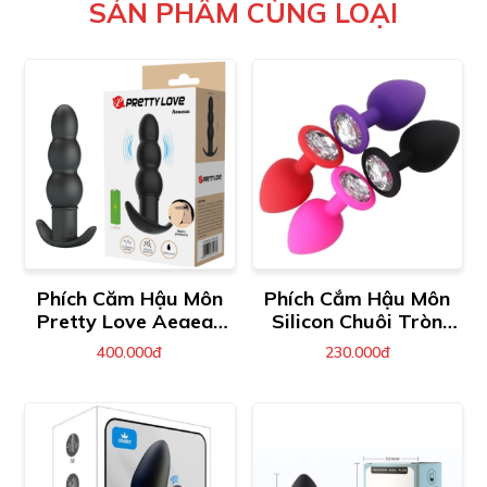
SẢN PHẨM CÙNG LOẠI
Phích Căm Hậu Môn
Phích Cắm Hậu Môn
Pretty Love Aeaeas
Silicon Chuôi Tròn
Rung 10 Chế Độ
Đính Đá
400.000đ
230.000đ