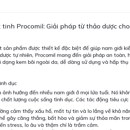
 tinh Procomil: Giải pháp từ thảo dược ch
 sản phẩm được thiết kế đặc biệt để giúp nam giới kiể
dược tự nhiên, Procomil mang đến giải pháp an toàn, 
 dạng kem bôi ngoài da, dễ dàng sử dụng và hấp thụ 
ình dục
 ảnh hưởng đến nhiều nam giới ở mọi lứa tuổi. Nó khô
chất lượng cuộc sống tình dục. Các tác động tiêu cực
g cảm thấy xấu hổ, mất tự tin và lo lắng về khả năng
hể gây căng thẳng, bất hòa và giảm sự thỏa mãn tro
n stress, lo âu và thậm chí là trầm cảm.