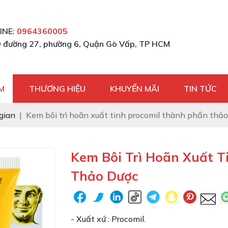
INE:
0964360005
 đường 27, phường 6, Quận Gò Vấp, TP HCM
M
THƯƠNG HIỆU
KHUYẾN MÃI
TIN TỨC
 gian
Kem bôi trì hoãn xuất tinh procomil thành phần thả
Kem Bôi Trì Hoãn Xuất T
Thảo Dược
- Xuất xứ : Procomil.