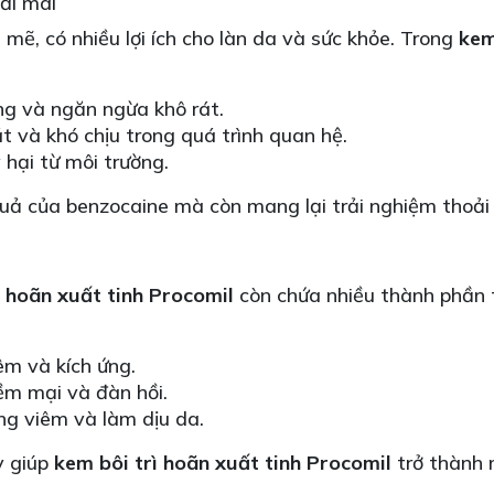
oải mái
ẽ, có nhiều lợi ích cho làn da và sức khỏe. Trong
kem
g và ngăn ngừa khô rát.
 và khó chịu trong quá trình quan hệ.
hại từ môi trường.
quả của benzocaine mà còn mang lại trải nghiệm thoải 
ì hoãn xuất tinh Procomil
còn chứa nhiều thành phần tự
êm và kích ứng.
m mại và đàn hồi.
g viêm và làm dịu da.
y giúp
kem bôi trì hoãn xuất tinh Procomil
trở thành 