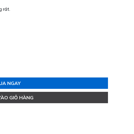
 rát.
UA NGAY
VÀO GIỎ HÀNG