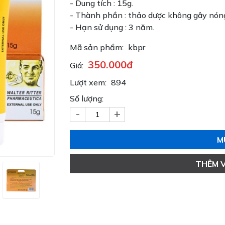
- Dung tích : 15g.
- Thành phần : thảo dược không gây nóng
- Hạn sử dụng : 3 năm.
Mã sản phẩm:
kbpr
350.000đ
Giá:
Lượt xem:
894
Số lượng:
-
+
M
THÊM 