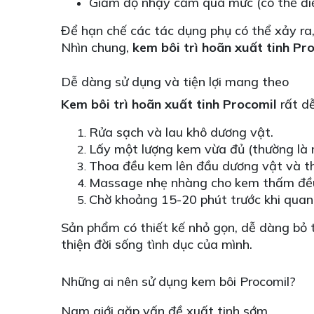
Giảm độ nhạy cảm quá mức (có thể điề
Để hạn chế các tác dụng phụ có thể xảy ra,
Nhìn chung,
kem bôi trì hoãn xuất tinh Pr
Dễ dàng sử dụng và tiện lợi mang theo
Kem bôi trì hoãn xuất tinh Procomil
rất dễ
Rửa sạch và lau khô dương vật.
Lấy một lượng kem vừa đủ (thường là 
Thoa đều kem lên đầu dương vật và thâ
Massage nhẹ nhàng cho kem thấm đề
Chờ khoảng 15-20 phút trước khi quan
Sản phẩm có thiết kế nhỏ gọn, dễ dàng bỏ tú
thiện đời sống tình dục của mình.
Những ai nên sử dụng kem bôi Procomil?
Nam giới gặp vấn đề xuất tinh sớm