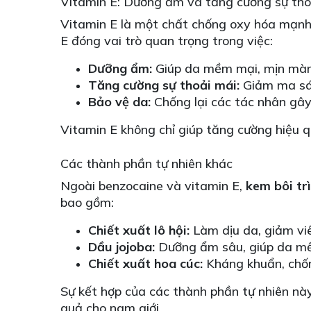
Vitamin E: Dưỡng ẩm và tăng cường sự th
Vitamin E là một chất chống oxy hóa mạnh m
E đóng vai trò quan trọng trong việc:
Dưỡng ẩm:
Giúp da mềm mại, mịn màn
Tăng cường sự thoải mái:
Giảm ma sát
Bảo vệ da:
Chống lại các tác nhân gây 
Vitamin E không chỉ giúp tăng cường hiệu 
Các thành phần tự nhiên khác
Ngoài benzocaine và vitamin E,
kem bôi tr
bao gồm:
Chiết xuất lô hội:
Làm dịu da, giảm vi
Dầu jojoba:
Dưỡng ẩm sâu, giúp da mề
Chiết xuất hoa cúc:
Kháng khuẩn, chốn
Sự kết hợp của các thành phần tự nhiên nà
quả cho nam giới.